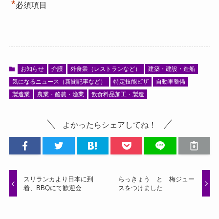
*
必須項目
お知らせ
介護
外食業（レストランなど）
建築・建設・造船
気になるニュース（新聞記事など）
特定技能ビザ
自動車整備
製造業
農業・酪農・漁業
飲食料品加工・製造
よかったらシェアしてね！
スリランカより日本に到
らっきょう と 梅ジュー
着、BBQにて歓迎会
スをつけました