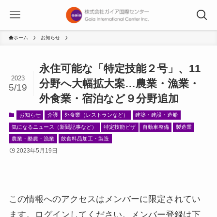
ホーム
お知らせ
永住可能な「特定技能２号」、11
2023
分野へ大幅拡大案…農業・漁業・
5/19
外食業・宿泊など９分野追加
お知らせ
介護
外食業（レストランなど）
建築・建設・造船
気になるニュース（新聞記事など）
特定技能ビザ
自動車整備
製造業
農業・酪農・漁業
飲食料品加工・製造
2023年5月19日
この情報へのアクセスはメンバーに限定されてい
ます。ログインしてください。メンバー登録は下