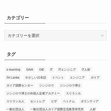
カテゴリー
カ
テ
ゴ
リ
タグ
ー
e-learning
GAIA
GIE
IT
ITエンジニア
IT人材
Sri Lanka
やさしい日本語
イベント
エンジニア
ガイア
ガイア国際センター
ジンジロウ
ジンジロウ博士
ジンジロウ博士の外国人定着アカデミー
スリランカ
スリランカ人
セントレア
ビザ
ベトナム
ボランティア
一般社団法人
一般社団法人ガイア国際交流教育研究所
人材