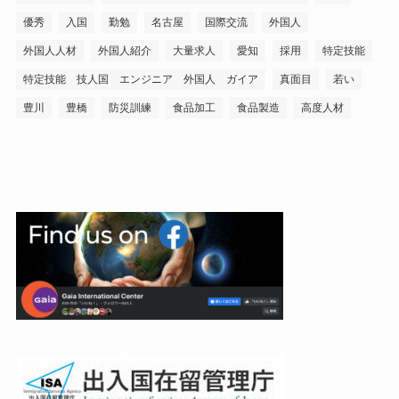
優秀
入国
勤勉
名古屋
国際交流
外国人
外国人人材
外国人紹介
大量求人
愛知
採用
特定技能
特定技能 技人国 エンジニア 外国人 ガイア
真面目
若い
豊川
豊橋
防災訓練
食品加工
食品製造
高度人材