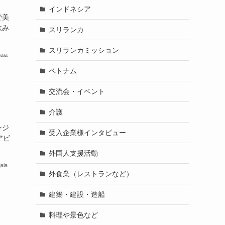
インドネシア
で美
飲み
スリランカ
スリランカミッション
aia
ベトナム
交流会・イベント
介護
ンジ
受入企業様インタビュー
アビ
外国人支援活動
aia
外食業（レストランなど）
建築・建設・造船
料理や景色など