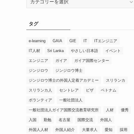
テ
ゴ
リ
タグ
ー
e-learning
GAIA
GIE
IT
ITエンジニア
IT人材
Sri Lanka
やさしい日本語
イベント
エンジニア
ガイア
ガイア国際センター
ジンジロウ
ジンジロウ博士
ジンジロウ博士の外国人定着アカデミー
スリランカ
スリランカ人
セントレア
ビザ
ベトナム
ボランティア
一般社団法人
一般社団法人ガイア国際交流教育研究所
人材
優秀
入国
勤勉
名古屋
国際交流
外国人
外国人人材
外国人紹介
大量求人
愛知
採用