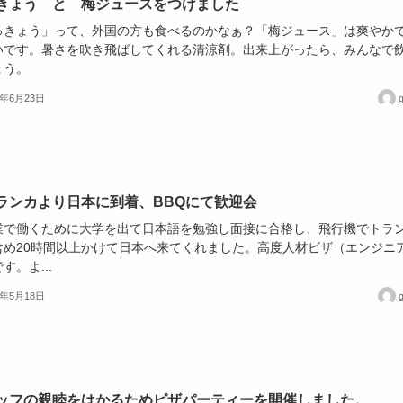
きょう と 梅ジュースをつけました
っきょう」って、外国の方も食べるのかなぁ？「梅ジュース」は爽やか
いです。暑さを吹き飛ばしてくれる清涼剤。出来上がったら、みんなで
ょう。
3年6月23日
g
ランカより日本に到着、BBQにて歓迎会
業で働くために大学を出て日本語を勉強し面接に合格し、飛行機でトラ
含め20時間以上かけて日本へ来てくれました。高度人材ビザ（エンジニ
す。よ...
3年5月18日
g
ッフの親睦をはかるためピザパーティーを開催しました。