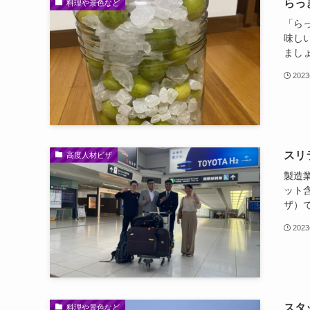
らっ
料理や景色など
「ら
味し
まし
202
スリ
高度人材ビザ
製造
ット
ザ）で
202
スタ
料理や景色など