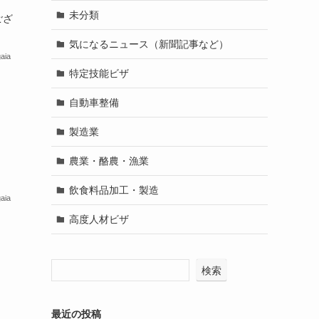
未分類
ござ
気になるニュース（新聞記事など）
aia
特定技能ビザ
自動車整備
製造業
農業・酪農・漁業
飲食料品加工・製造
aia
高度人材ビザ
検索
最近の投稿