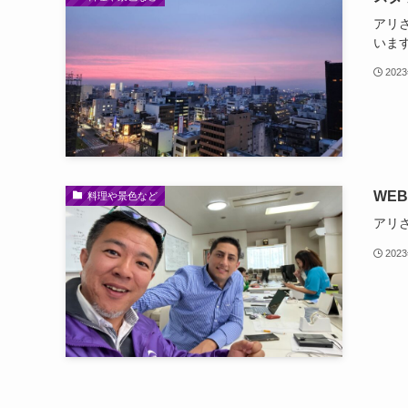
アリ
います
202
WEB
料理や景色など
アリ
202