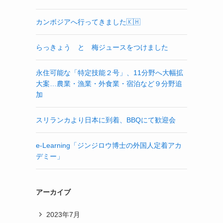
カンボジアへ行ってきました🇰🇭
らっきょう と 梅ジュースをつけました
永住可能な「特定技能２号」、11分野へ大幅拡
大案…農業・漁業・外食業・宿泊など９分野追
加
スリランカより日本に到着、BBQにて歓迎会
e-Learning「ジンジロウ博士の外国人定着アカ
デミー」
アーカイブ
2023年7月